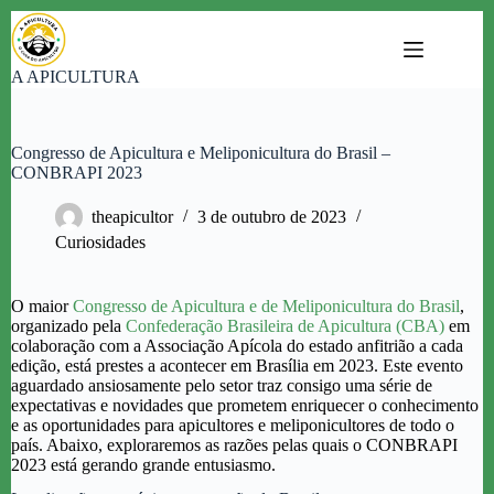
Pular
para
o
A APICULTURA
conteúdo
Congresso de Apicultura e Meliponicultura do Brasil –
CONBRAPI 2023
theapicultor
3 de outubro de 2023
Curiosidades
O maior
Congresso de Apicultura e de Meliponicultura do Brasil
,
organizado pela
Confederação Brasileira de Apicultura (CBA)
em
colaboração com a Associação Apícola do estado anfitrião a cada
edição, está prestes a acontecer em Brasília em 2023. Este evento
aguardado ansiosamente pelo setor traz consigo uma série de
expectativas e novidades que prometem enriquecer o conhecimento
e as oportunidades para apicultores e meliponicultores de todo o
país. Abaixo, exploraremos as razões pelas quais o CONBRAPI
2023 está gerando grande entusiasmo.