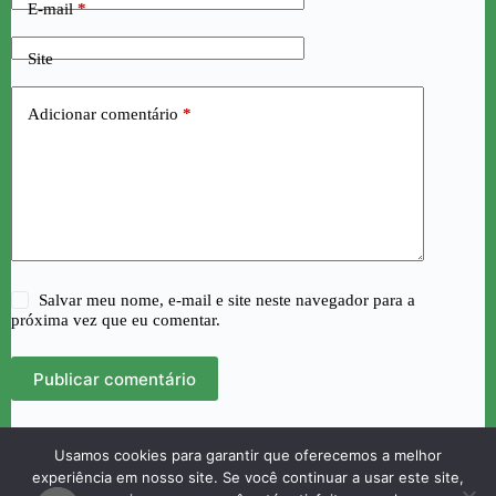
E-mail
*
Site
Adicionar comentário
*
Salvar meu nome, e-mail e site neste navegador para a
próxima vez que eu comentar.
Publicar comentário
Usamos cookies para garantir que oferecemos a melhor
Página inicial
Contato
Sobre
experiência em nosso site. Se você continuar a usar este site,