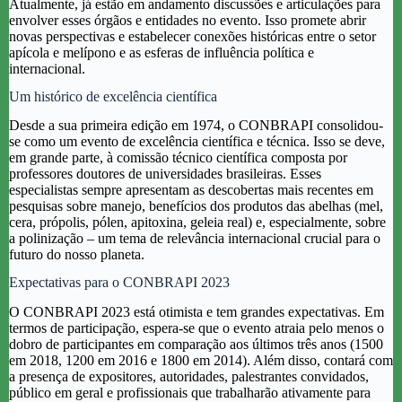
Atualmente, já estão em andamento discussões e articulações para
envolver esses órgãos e entidades no evento. Isso promete abrir
novas perspectivas e estabelecer conexões históricas entre o setor
apícola e melípono e as esferas de influência política e
internacional.
Um histórico de excelência científica
Desde a sua primeira edição em 1974, o CONBRAPI consolidou-
se como um evento de excelência científica e técnica. Isso se deve,
em grande parte, à comissão técnico científica composta por
professores doutores de universidades brasileiras. Esses
especialistas sempre apresentam as descobertas mais recentes em
pesquisas sobre manejo, benefícios dos produtos das abelhas (mel,
cera, própolis, pólen, apitoxina, geleia real) e, especialmente, sobre
a polinização – um tema de relevância internacional crucial para o
futuro do nosso planeta.
Expectativas para o CONBRAPI 2023
O CONBRAPI 2023 está otimista e tem grandes expectativas. Em
termos de participação, espera-se que o evento atraia pelo menos o
dobro de participantes em comparação aos últimos três anos (1500
em 2018, 1200 em 2016 e 1800 em 2014). Além disso, contará com
a presença de expositores, autoridades, palestrantes convidados,
público em geral e profissionais que trabalharão ativamente para