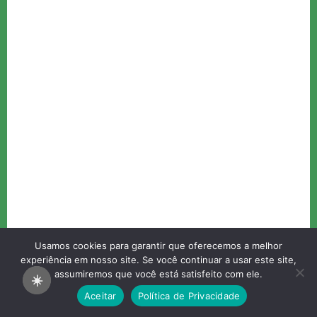
Usamos cookies para garantir que oferecemos a melhor
Página inicial
Contato
Sobre
experiência em nosso site. Se você continuar a usar este site,
Política de Privacidade
Termos e Condições
assumiremos que você está satisfeito com ele.
☀️
A Apicultura - Todos os direitos reservados.
Aceitar
Política de Privacidade
Copyright © 2026